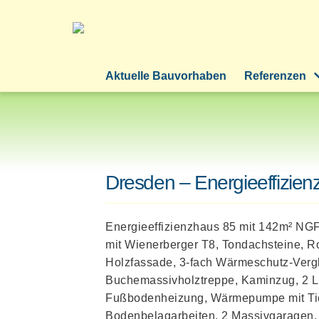
Zum
Inhalt
springen
Aktuelle Bauvorhaben
Referenzen
Dresden – Energieeffizie
Energieeffizienzhaus 85 mit 142m² NGF
mit Wienerberger T8, Tondachsteine, Ro
Holzfassade, 3-fach Wärmeschutz-Verg
Buchemassivholztreppe, Kaminzug, 2 L
Fußbodenheizung, Wärmepumpe mit Tie
Bodenbelagarbeiten, 2 Massivgaragen,