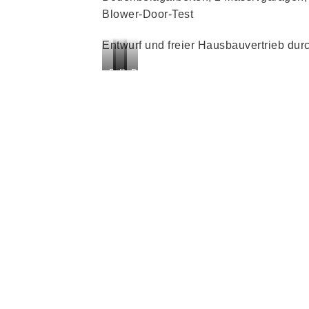
Blower-Door-Test
Entwurf und freier Hausbauvertrieb dur
Pultdach
Terrasse
Wienerberger
Dankeschön
T8