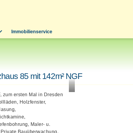
Immobilienservice
nzhaus 85 mit 142m² NGF
L
, zum ersten Mal in Dresden
llläden, Holzfenster,
ä
lasung,
r
ichtkamine,
c
fenbohrung, Maler- u.
 Private Bauüberwachung,
h