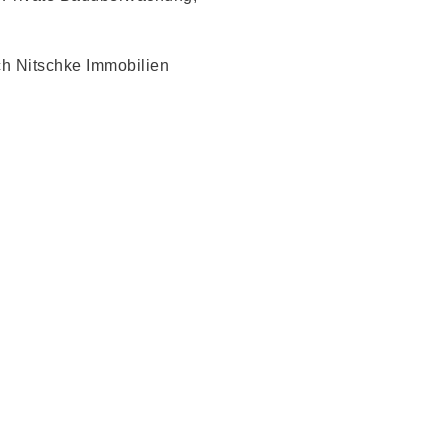
e
ch Nitschke Immobilien