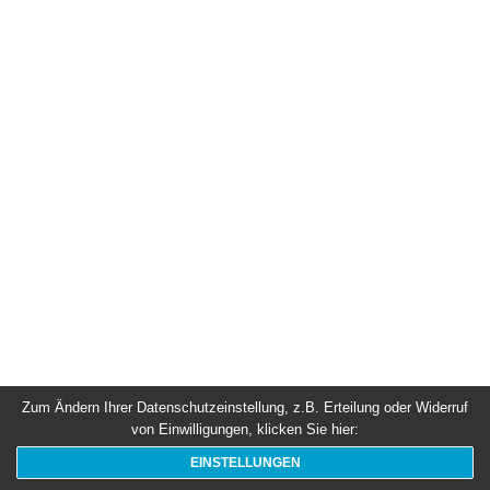
e
n
e
r
b
e
r
g
e
r
Zum Ändern Ihrer Datenschutzeinstellung, z.B. Erteilung oder Widerruf
von Einwilligungen, klicken Sie hier:
EINSTELLUNGEN
» Datenschutzerklärung
» Impressum