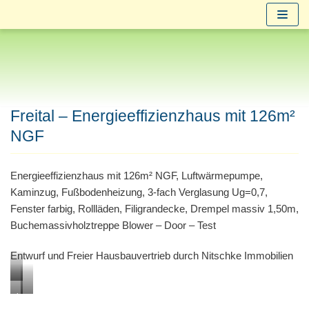
Zum
Inhalt
springen
Freital – Energieeffizienzhaus mit 126m²
NGF
Energieeffizienzhaus mit 126m² NGF, Luftwärmepumpe,
Kaminzug, Fußbodenheizung, 3-fach Verglasung Ug=0,7,
Fenster farbig, Rollläden, Filigrandecke, Drempel massiv 1,50m,
Buchemassivholztreppe Blower – Door – Test
Entwurf und Freier Hausbauvertrieb durch Nitschke Immobilien
W
individuell
modern
i