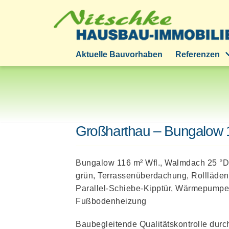
Zum
Inhalt
springen
Aktuelle Bauvorhaben
Referenzen
Großharthau – Bungalow 1
Bungalow 116 m² Wfl., Walmdach 25 °
grün, Terrassenüberdachung, Rollläden,
Parallel-Schiebe-Kipptür, Wärmepumpe 
Fußbodenheizung
Baubegleitende Qualitätskontrolle dur