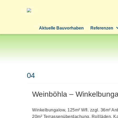
Zum
Inhalt
springen
Aktuelle Bauvorhaben
Referenzen
04
Weinböhla – Winkelbunga
Winkelbungalow, 125m² Wfl. zzgl. 36m² An
20m² Terrassenüberdachung, Rollläden, Ka