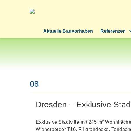
Zum
Inhalt
springen
Aktuelle Bauvorhaben
Referenzen
08
Dresden – Exklusive Stad
Exklusive Stadtvilla mit 245 m² Wohnfläch
Wienerberger T10, Filigrandecke, Tondache