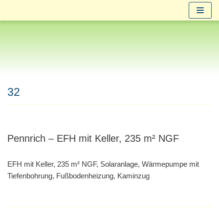
Zum
Inhalt
springen
32
Pennrich – EFH mit Keller, 235 m² NGF
EFH mit Keller, 235 m² NGF, Solaranlage, Wärmepumpe mit
Tiefenbohrung, Fußbodenheizung, Kaminzug