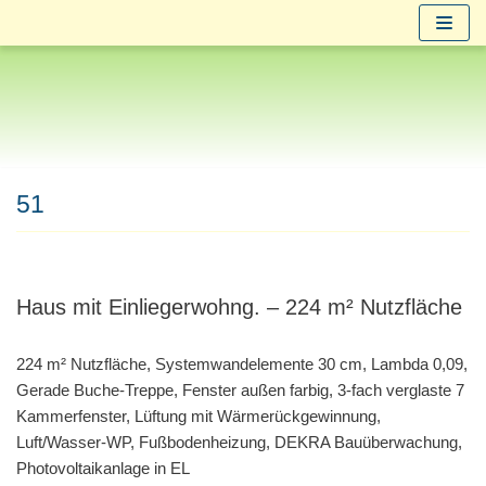
Zum
Inhalt
springen
51
Haus mit Einliegerwohng. – 224 m² Nutzfläche
224 m² Nutzfläche, Systemwandelemente 30 cm, Lambda 0,09,
Gerade Buche-Treppe, Fenster außen farbig, 3-fach verglaste 7
Kammerfenster, Lüftung mit Wärmerückgewinnung,
Luft/Wasser-WP, Fußbodenheizung, DEKRA Bauüberwachung,
Photovoltaikanlage in EL