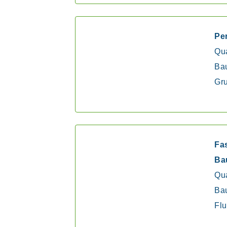
Per
Qua
Bau
Gru
Fa
Ba
Qua
Bau
Flu